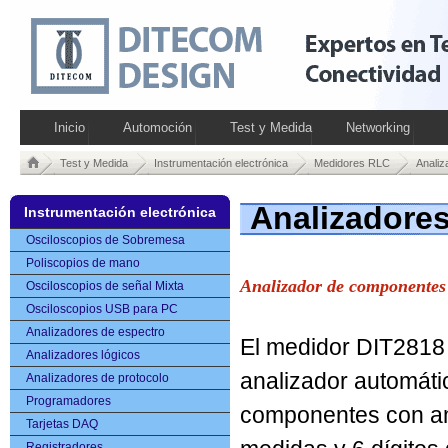
Inicio
Automoción
Test y Medida
Networking
Test y Medida
Instrumentación electrónica
Medidores RLC
Analiz
Analizadore
Instrumentación electrónica
Osciloscopios de Sobremesa
Poliscopios de mano
Analizador de componente
Osciloscopios de señal Mixta
Osciloscopios USB para PC
Analizadores de espectro
El medidor DIT2818
Analizadores lógicos
analizador automáti
Analizadores de protocolo
Programadores
componentes con am
Tarjetas DAQ
Registradores