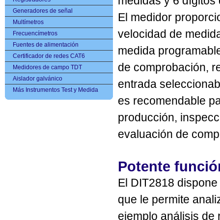
medidas y 6 dígitos 
Generadores de señal
El medidor proporc
Multímetros
velocidad de medid
Frecuencímetros
Fuentes de alimentación
medida programable
Certificador de redes CAT6
de comprobación, re
Medidores de campo TDT
Aislador galvánico
entrada seleccionab
Más Instrumentos Test y Medida
es recomendable para
producción, inspec
evaluación de comp
Potente funci
El DIT2818 dispone 
que le permite anali
ejemplo análisis de