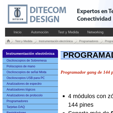
Inicio
Automoción
Test y Medida
Networking
Test y Medida
Instrumentación electrónica
Programadores
Progr
PROGRAMAD
Instrumentación electrónica
Osciloscopios de Sobremesa
Poliscopios de mano
Programador gang de 144 pi
Osciloscopios de señal Mixta
Osciloscopios USB para PC
Analizadores de espectro
Analizadores lógicos
4 módulos con z
Analizadores de protocolo
Programadores
144 pines
Tarjetas DAQ
Registradores