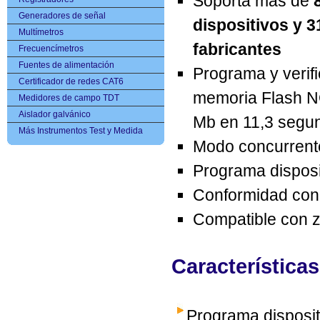
Soporta más de
Generadores de señal
dispositivos y 3
Multímetros
fabricantes
Frecuencímetros
Fuentes de alimentación
Programa y verif
Certificador de redes CAT6
memoria Flash 
Medidores de campo TDT
Aislador galvánico
Mb en 11,3 segu
Más Instrumentos Test y Medida
Modo concurrente
Programa disposit
Conformidad co
Compatible con 
Características
Programa disposit