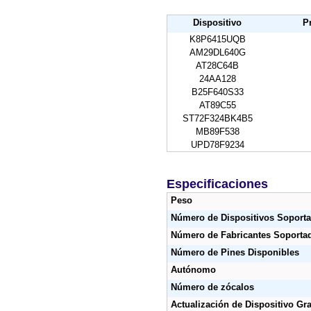
Dispositivo
P
K8P6415UQB
AM29DL640G
AT28C64B
24AA128
B25F640S33
AT89C55
ST72F324BK4B5
MB89F538
UPD78F9234
Especificaciones
Peso
Número de Dispositivos Soport
Número de Fabricantes Soporta
Número de Pines Disponibles
Autónomo
Número de zócalos
Actualización de Dispositivo Gra