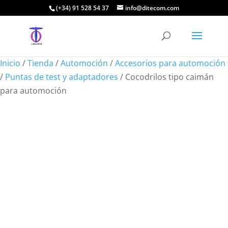
(+34) 91 528 54 37
info@ditecom.com
Inicio
/
Tienda
/
Automoción
/
Accesorios para automoción
/
Puntas de test y adaptadores
/ Cocodrilos tipo caimán
para automoción