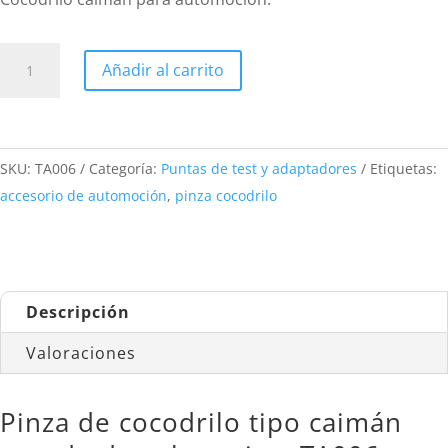
Cocodrilos
Añadir al carrito
tipo
caimán
para
automoción
SKU:
TA006
Categoría:
Puntas de test y adaptadores
Etiquetas:
cantidad
accesorio de automoción
,
pinza cocodrilo
Descripción
Valoraciones
Pinza de cocodrilo tipo caimán