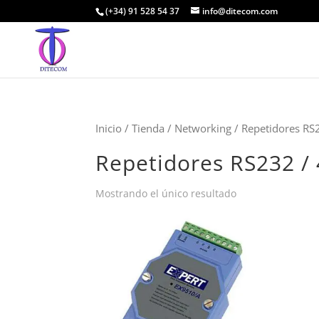
(+34) 91 528 54 37
info@ditecom.com
Inicio
/
Tienda
/
Networking
/ Repetidores RS
Repetidores RS232 / 
Mostrando el único resultado