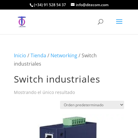
(+34) 91 528 54 37
info@ditecom.com
Inicio
/
Tienda
/
Networking
/ Switch
industriales
Switch industriales
Mostrando el único resultado