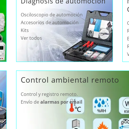
a
Diagnosis de automoción
Osciloscopio de automoción
Accesorios de automoción
Kits
Ver todos
E
a
Control ambiental remoto
Control y registro remoto.
Envío de
alarmas por email