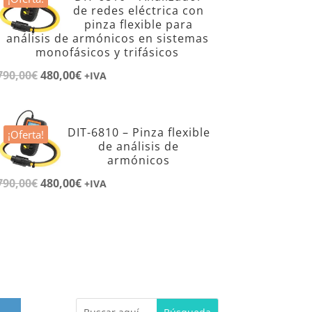
de redes eléctrica con
pinza flexible para
análisis de armónicos en sistemas
monofásicos y trifásicos
790,00
€
El
480,00
€
El
+IVA
precio
precio
original
actual
era:
es:
DIT-6810 – Pinza flexible
¡Oferta!
de análisis de
790,00€.
480,00€.
armónicos
790,00
€
El
480,00
€
El
+IVA
precio
precio
original
actual
era:
es:
790,00€.
480,00€.