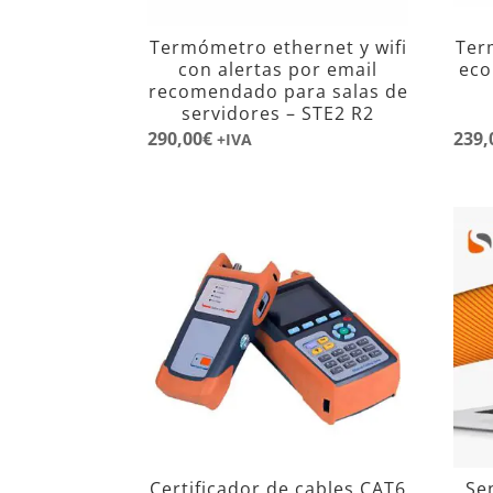
Termómetro ethernet y wifi
Ter
con alertas por email
eco
recomendado para salas de
servidores – STE2 R2
290,00
€
239,
+IVA
Certificador de cables CAT6
Se