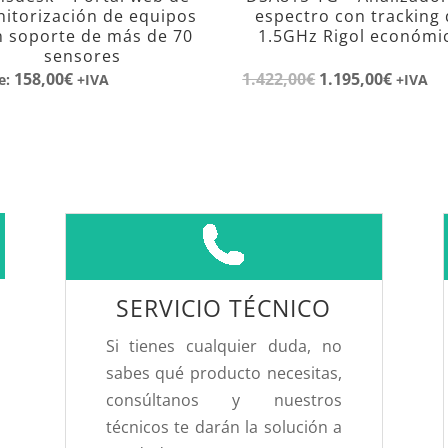
itorización de equipos
espectro con tracking
n soporte de más de 70
1.5GHz Rigol económi
sensores
158,00
€
1.422,00
€
El
1.195,00
€
El
e:
+IVA
+IVA
precio
precio
original
actual
era:
es:
1.422,00€.
1.195,00
SERVICIO TÉCNICO
Si tienes cualquier duda, no
sabes qué producto necesitas,
consúltanos y nuestros
técnicos te darán la solución a