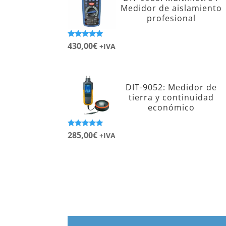
Medidor de aislamiento
profesional
Valorado con
430,00
€
+IVA
5.00
de 5
DIT-9052: Medidor de
tierra y continuidad
económico
Valorado con
285,00
€
+IVA
5.00
de 5