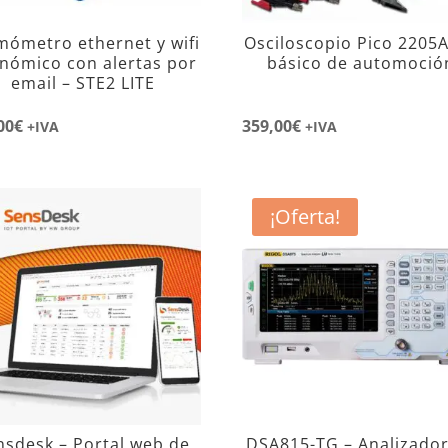
mómetro ethernet y wifi
Osciloscopio Pico 2205A
nómico con alertas por
básico de automoció
email – STE2 LITE
00
€
359,00
€
+IVA
+IVA
¡Oferta!
nsdesk – Portal web de
DSA815-TG – Analizador