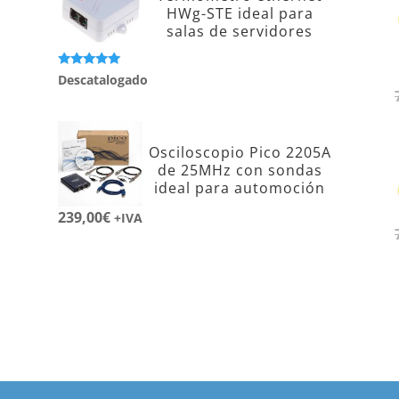
HWg-STE ideal para
salas de servidores
Valorado con
Descatalogado
5.00
de 5
Osciloscopio Pico 2205A
de 25MHz con sondas
ideal para automoción
239,00
€
+IVA