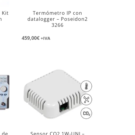
 Kit
Termómetro IP con
n
datalogger – Poseidon2
3266
459,00
€
+IVA
 de
Sensor CO2 1W-UNI –