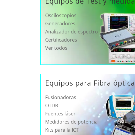
Equipos de Test y medid
Osciloscopios
Generadores
Analizador de espectro
Certificadores
Ver todos
Equipos para Fibra óptic
Fusionadoras
OTDR
Fuentes láser
Medidores de potencia
Kits para la ICT