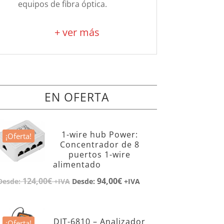
equipos de fibra óptica.
+ ver más
EN OFERTA
1-wire hub Power:
¡Oferta!
Concentrador de 8
puertos 1-wire
alimentado
124,00
€
94,00
€
Desde:
+IVA
Desde:
+IVA
DIT-6810 – Analizador
¡Oferta!