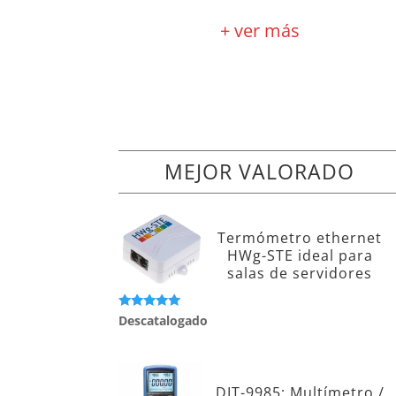
+ ver más
MEJOR VALORADO
Termómetro ethernet
HWg-STE ideal para
salas de servidores
Valorado con
Descatalogado
5.00
de 5
DIT-9985: Multímetro /