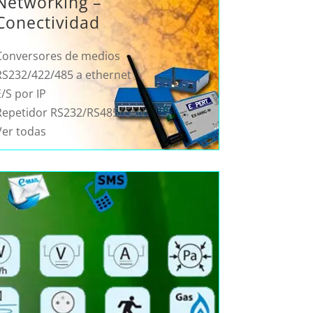
Networking –
Conectividad
Conversores de medios
RS232/422/485 a ethernet
/S por IP
Repetidor RS232/RS485/CAN
Ver todas