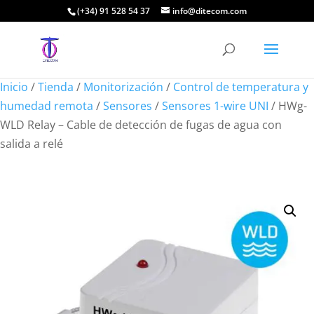
(+34) 91 528 54 37
info@ditecom.com
Inicio
/
Tienda
/
Monitorización
/
Control de temperatura y
humedad remota
/
Sensores
/
Sensores 1-wire UNI
/ HWg-
WLD Relay – Cable de detección de fugas de agua con
salida a relé