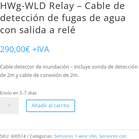
HWg-WLD Relay – Cable de
detección de fugas de agua
con salida a relé
290,00
€
+IVA
Cable detector de inundación – Incluye sonda de detección
de 2m y cable de conexión de 2m.
Envío en 5-7 días
HWg-
Añadir al carrito
WLD
Relay
-
Cable
SKU:
600514
Categorías:
Sensores 1-wire UNI
,
Sensores con