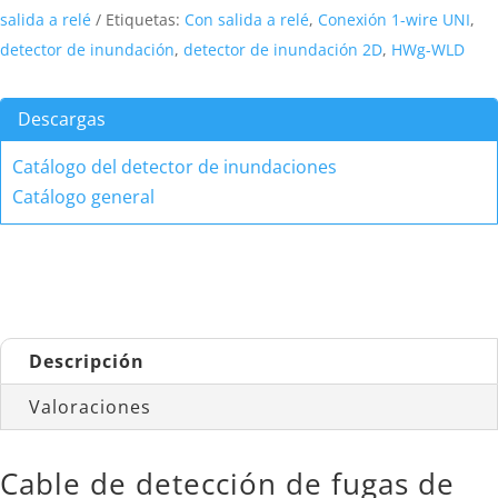
de
salida a relé
Etiquetas:
Con salida a relé
,
Conexión 1-wire UNI
,
detección
detector de inundación
,
detector de inundación 2D
,
HWg-WLD
de
fugas
Descargas
de
agua
Catálogo del detector de inundaciones
con
Catálogo general
salida
a
relé
cantidad
Descripción
Valoraciones
Cable de detección de fugas de