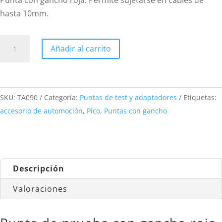
Punta con gancho roja. Permite sujetarse en cables de
hasta 10mm.
Punta
Añadir al carrito
de
prueba
con
gancho
SKU:
TA090
Categoría:
Puntas de test y adaptadores
Etiquetas:
roja
accesorio de automoción
,
Pico
,
Puntas con gancho
para
automoción
cantidad
Descripción
Valoraciones