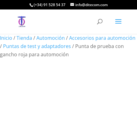
(+34) 91 528 54 37
info@ditecom.com
Inicio
/
Tienda
/
Automoción
/
Accesorios para automoción
/
Puntas de test y adaptadores
/ Punta de prueba con
gancho roja para automoción